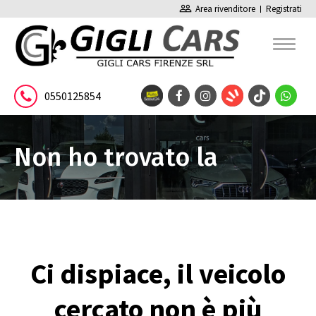
people_outline
Area rivenditore
Registrati
0550125854
Non ho trovato la
pagina
Ci dispiace, il veicolo
cercato non è più