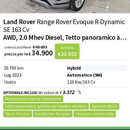
Volante in pelle
Leve al volante
Appoggiabraccia centrale
Volante regolabile
Limitatore di velocità
Sistema elettronico della stab
Sistema di chiamata di emergenza
Land Rover
Range Rover Evoque R-Dynamic
ABS
Servosterzo
Airbag laterali
ESP
SE 163 Cv
TCS (controllo trazione)
Trazione Integrale
Sensori Luci
AWD, 2.0 Mhev Diesel, Tetto panoramico apribile, Meridian Sound System
Indicatore temperatura esterna
Hill holder
Adaptive cruise control
Riconoscimento dei segnali stradali
€
65.853
Listino
Land Rover
RISPARMI
34.900
€
30.953
prezzo per te
€
EDS (Antislittamento in partenza)
Sensori di parcheggio
Telecamera per parcheggio assistito
25.700 km
Hybrid
Sensori di parcheggio anteriori
Controllo automatico trazione
Lug 2023
Automatico (9M)
Sensore di luminosità
Tetto apribile
Usato
120
Kw
/163
Cv
3.372
OPTIONALS INCLUSI
del valore di: €
Illuminazione interna d'ambiente
Tetto panoramico apribile con tendina elettrica
Santorini Black
Touch Pro Duo
Veicolo non fumatori
Chiusura centralizzata
Immobilizzatore elettronico
Autoradio
Volante multifunzione
Comandi vocali
Controllo vocale
Comandi al volante