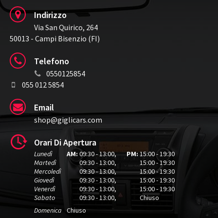
Portellone posteriore elettrico
Fari full LED
Luci diurne
Indirizzo
Leve al volante
Climatizzatore Automatico
Via San Quirico, 264
Sedili posteriori sdoppiabili
Park distance control
50013 - Campi Bisenzio (FI)
Controllo elettronico della corsia
Airbag per la testa
Riconoscimento dei segnali stradali
Telefono
Telecamera per parcheggio assistito
Hill holder
0550125854
Sensore di luminosità
Trazione Integrale
Tetto apribile
055 012 5854
Alzacristalli elettrici
PRONTA CONSEGNA
Email
shop@giglicars.com
Orari Di Apertura
Lunedì
AM:
09:30 - 13:00
,
PM:
15:00 - 19:30
Martedì
09:30 - 13:00
,
15:00 - 19:30
Mercoledì
09:30 - 13:00
,
15:00 - 19:30
Giovedì
09:30 - 13:00
,
15:00 - 19:30
Venerdì
09:30 - 13:00
,
15:00 - 19:30
Sabato
09:30 - 13:00
,
Chiuso
Domenica
Chiuso