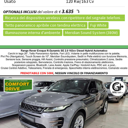
Usato
120
Kw
/163
Cv
3.635
OPTIONALS INCLUSI
del valore di: €
Ricarica del dispositivo wireless con ripetitore del segnale telefonico
Tetto panoramico apribile con tendina elettrica
Fuji White
Illuminazione interna d'ambiente
Meridian Sound System (380W)
Sedili Ebony in pelle arricchita con interni Ebony/Ebony
Veicolo non fumatori
Chiusura centralizzata
Immobilizzatore elettronico
Autoradio
Volante multifunzione
Comandi vocali
Controllo vocale
Comandi al volante
Touch screen
Autoradio MP3
Vivavoce
Sistema di navigazione
USB
Apple CarPlay
Bluetooth
Start/stop automatico
Filtro antiparticolato (FAP)
Marmitta catalitica
Portellone posteriore elettrico
Retrovisori ripiegabili elettr.
Fari full LED
Luci diurne
Sedili posteriori sdoppiabili
Climatizzatore Automatico
Appoggiabraccia posteriore cen
Palette cambio al volante
Supporto lombare
Bracciolo
Sedile guida regolabile in altezza
Regolazione elettrica sedili