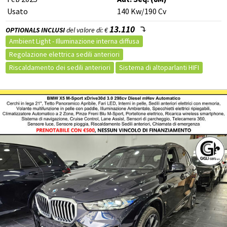
Riconoscimento dei segnali stradali
Usato
140
Kw
/190
Cv
Telecamera per parcheggio assistito
Alzacristalli elettrici
13.110
OPTIONALS INCLUSI
del valore di: €
Ambient Light - Illuminazione interna diffusa
Regolazione elettrica sedili anteriori
Riscaldamento dei sedili anteriori
Sistema di altoparlanti HIFI
Shadow Line in High Gloss Black con contenuti estesi
BMW Live Cockpit Professional
Impianto frenante MSport con pinze blu
Interni in Pelle Vernasca Black con profili in contrasto Grey
Driving Assistant
Parking Assistant Plus con SurroundView
Tettuccio panoramico in vetro scorrevole/inclinabile ad azionamento elettrico
Black Sapphire
Vetri posteriori laterali e lunotto oscurati
PRONTA CONSEGNA
Cerchi in lega da 20" a doppie razze, styling 699 M (Pneum. Mistiant. 245/45, post.275/40 R20- Runflat)
Regolazione larghezza schienale guidatore
Pacchetto sportivo
Controllo vocale
Caricatore / Lettore CD
Sistema di navigazione
Carica per smartphone a induzione
Touch screen
Vivavoce
Autoradio
Volante multifunzione
Android Auto
Apple CarPlay