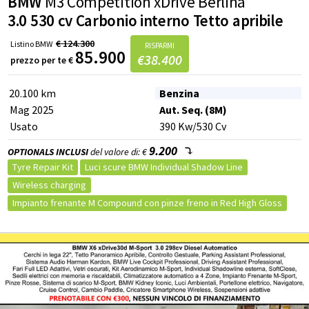
BMW
M3 Competition xDrive Berlina
Airbag posteriore
Park distance control
Airbag testa
Sensore di pioggia
Sensori di parcheggio anteriori
3.0 530 cv Carbonio interno Tetto apribile
Hill holder
Sensore di luminosità
Sensori di parcheggio posteriori
EDS (Antislittamento in partenza)
Trazione Integrale
€
124.300
Listino
BMW
Specchietto retrovisore con funzione antiabbagliamento
RISPARMI
85.900
€
38.400
prezzo per te
€
Controllo automatico trazione
Tetto apribile
Tetto panoramico
Alzacristalli elettrici
Telecamera per parcheggio assistito
Vetri oscurati
20.100 km
Benzina
Riconoscimento dei segnali stradali
Tetto apribile
Mag 2025
Aut. Seq. (8M)
Alzacristalli elettrici
Usato
390
Kw
/530
Cv
9.200
OPTIONALS INCLUSI
del valore di: €
Tyre Repair Kit
Luci scure BMW Individual Shadow Line
Wireless charging
Impianto frenante M Compound con pinze freno in Red High Gloss
Apertura / Chiusura Comfort del bagagliaio
Comfort Access
High Beam assistant
BMW fari LED adattivi
Modanature in fibra di carbonio
Pacchetto innovation
Driving Assistant
Driving Assistant Professional
Tetto in vetro scorrevole / inclinabile ad azionamento elettrico