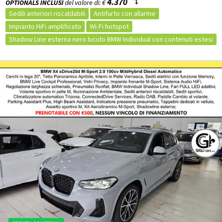
4.370
OPTIONALS INCLUSI
del valore di: €
Sedili anteriori riscaldabili
Antifurto con allarme
Impianto HiFi amplificato
Wi-Fi hotspot
Shadow Line esterna nero lucido BMW Individual con contenuti estesi
Interni in pelle Vernasca Black con impunture decorative
Parking Assistant
Black Sapphire
Cerchi in lega leggera M da 19", styling a doppi raggi n° 799 M bicolore con pneumatici misti
Chiusura centralizzata
Antifurto satellitare
Immobilizzatore elettronico
Chiusura centralizzata telecomandata
Controllo vocale
Computer di bordo
Sistema di navigazione
Vivavoce
Touch screen
Autoradio
Volante multifunzione
Android Auto
Apple CarPlay
Bluetooth
USB
Marmitta catalitica
Specchietti laterali elettrici
Deflettori
Luci diurne
Luci diurne LED
Fari full LED
Plancia in pelle Sensatec
Volante in pelle
Leve al volante
Climatizzatore Automatico
Supporto lombare
Volante Sportivo
Pneumatici estivi
Limitatore di velocità
Airbag per la testa
Airbag passeggero
Servosterzo
Park distance control