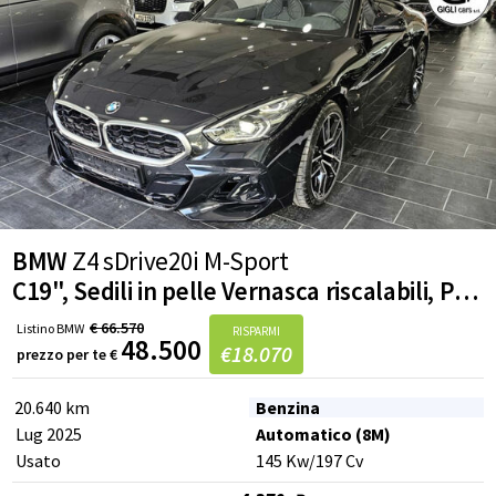
BMW
Z4 sDrive20i M-Sport
C19", Sedili in pelle Vernasca riscalabili, Parking Assistant, Impianto HiFi amplificato
€
66.570
Listino
BMW
RISPARMI
48.500
€
18.070
prezzo per te
€
20.640 km
Benzina
Lug 2025
Automatico (8M)
Usato
145
Kw
/197
Cv