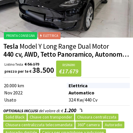
Sedili posteriori sdoppiabili
Climatizzatore Automatico
Supporto lombare
Bracciolo
Sedili sportivi
Airbag testa
Park distance control
Airbag posteriore
Sistema di chiamata di emergenza
Airbag per la testa
Sensore di luminosità
Trazione Integrale
EDS (Antislittamento in partenza)
Tesla
Model Y Long Range Dual Motor
440 cv, AWD, Tetto Panoramico, Autonomia WLTP 533km, 0-100km/h 5.0 sec
€
56.179
Listino
Tesla
RISPARMI
38.500
€
17.679
prezzo per te
€
20.000 km
Elettrica
Nov 2022
Automatico
Usato
324
Kw
/440
Cv
1.200
OPTIONALS INCLUSI
del valore di: €
Solid Black
Chiave con transponder
Chiusura centralizzata
Chiusura centralizzata telecomandata
360° camera
Autoradio
Autoradio digitale
Carica per smartphone a induzione