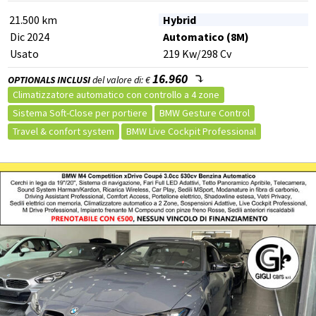
21.500 km
Hybrid
Dic 2024
Automatico (8M)
Usato
219
Kw
/298
Cv
16.960
OPTIONALS INCLUSI
del valore di: €
Climatizzatore automatico con controllo a 4 zone
Sistema Soft-Close per portiere
BMW Gesture Control
Travel & confort system
BMW Live Cockpit Professional
Tendine parasole avvolgibili
Modanatura in nero lucido 'Piano Black' BMW Individual
Impianto audio Harman Kardon
Interni in pelle sintetica Sensafin con cuciture Black
Innovation package
Pacchetto porta-oggetti bagagliaio
Travel package
Parking Assistant Professional
Tetto panoramico scorrevole/inclinabile ad azionamento elettrico
Brooklyn Grey metallic
Vetri posteriori laterali e lunotto oscurati
Cerchi in lega da 22" a doppie razze Jet Black, styling 742 M
BMW Kidney Iconic
Kit antipanne
M Sport Pro Pack