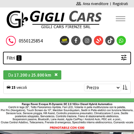
people_outline
Area rivenditore
Registrati
0550125854
Filtri
Da
17.200
a
25.800 km
Prezzo
15
veicoli