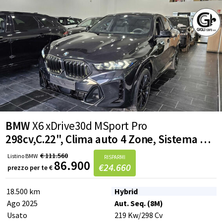
Black sapphire
Vetri posteriori laterali e lunotto oscurati
Tetto apribile
BMW
X6 xDrive30d MSport Pro
298cv,C.22", Clima auto 4 Zone, Sistema Soft-Close per portiere, Harman Kardon, Travel package, Tetto apribile
€
111.560
Listino
BMW
RISPARMI
86.900
€
24.660
prezzo per te
€
18.500 km
Hybrid
Ago 2025
Aut. Seq. (8M)
Usato
219
Kw
/298
Cv