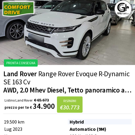
Land Rover
Range Rover Evoque R-Dynamic
SE 163 Cv
AWD, 2.0 Mhev Diesel, Tetto panoramico apribile, Meridian Sound System
€
65.673
Listino
Land Rover
RISPARMI
34.900
€
30.773
prezzo per te
€
PRONTA CONSEGNA
19.500 km
Hybrid
Lug 2023
Automatico (9M)