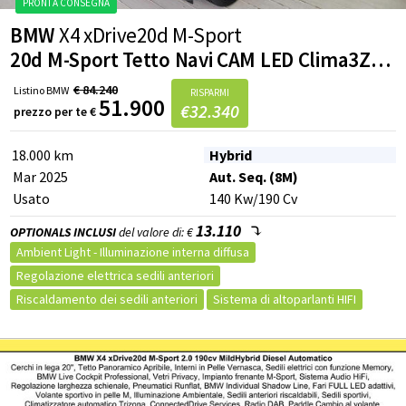
Airbag testa
Controllo elettronico della corsia
BMW
X4 xDrive20d M-Sport
Sensore di luminosità
Sensore di pioggia
20d M-Sport Tetto Navi CAM LED Clima3Zone MSport
Telecamera per parcheggio assistito
Riconoscimento dei segnali stradali
€
84.240
Listino
BMW
RISPARMI
51.900
€
32.340
prezzo per te
€
Specchietto retrovisore con funzione antiabbagliamento
Sedili sportivi
Cruise control
18.000 km
Hybrid
Mar 2025
Aut. Seq. (8M)
Usato
140
Kw
/190
Cv
13.110
OPTIONALS INCLUSI
del valore di: €
Ambient Light - Illuminazione interna diffusa
Regolazione elettrica sedili anteriori
Riscaldamento dei sedili anteriori
Sistema di altoparlanti HIFI
Shadow Line in High Gloss Black con contenuti estesi
BMW Live Cockpit Professional
Impianto frenante MSport con pinze blu
Interni in Pelle Vernasca Black con profili in contrasto Grey