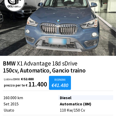
BMW
X1 Advantage 18d sDrive
150cv, Automatico, Gancio traino
€
52.880
Listino
BMW
RISPARMI
11.400
€
41.480
prezzo per te
€
160.000 km
Diesel
Set 2015
Automatico (8M)
Usato
110
Kw
/150
Cv