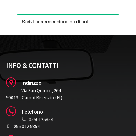
Cerchi in lega da 17" a 5 doppie razze in grigio Himalaya
INFO & CONTATTI
Indirizzo
Via San Quirico, 264
50013 - Campi Bisenzio (FI)
Telefono
0550125854
055 012 5854