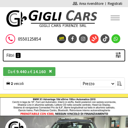
people_outline
Area rivenditore
Registrati
0550125854
Filtri
Da €
9.440
a €
14.160
Prezzo
2
veicoli