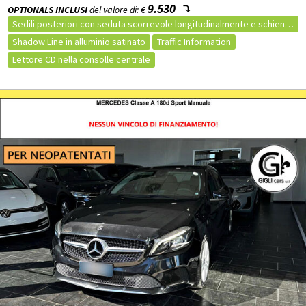
9.530
OPTIONALS INCLUSI
del valore di: €
Sedili posteriori con seduta scorrevole longitudinalmente e schienali abbattibili elettricamente
Shadow Line in alluminio satinato
Traffic Information
Lettore CD nella consolle centrale
Sistema di navigazione Connected Pro da 8,8" con Head-Up Display
BMW Head-up display
Cambio automatico sportivo Steptronic a 8 rapporti
Barre longitudinali sul tetto in alluminio satinato
Fari Bi-LED con Cornering Lights
Retrovisori interno ed esterni autoanabbaglianti e ripiegabili elettricamente
Disattivazione airbag passeggero (da digitare nell'ordine se richiesto)
Retrovisore interno autoanabbagliante
Parking Assistant automatico
Park Distance Control (PDC) posteriore e anteriore con Parking Assistant automatico
Vernice Metallizzata
Cerchi in lega da 18" st.566 FerricGrey/Bruniti con pneumatici 225/50 R18
Gancio traino