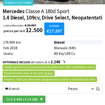
Mercedes
Classe A 180d Sport
1.4 Diesel, 109cv, Drive Select, Neopatentati
€
29.897
Listino
Mercedes
RISPARMI
12.500
€
17.397
prezzo per te
€
176.900 km
Diesel
Feb 2018
Manuale (6M)
Usato
80
Kw
/109
Cv
1.146
OPTIONALS INCLUSI
del valore di: €
Sedili sportivi con rivestimenti in pelle/microfibra DINAMICA nera
Rivestimenti cielo in tessuto grigio
Keyless Start,accensione/spegnimento motore tramite pulsante
IN ARRIVO A SETTEMBRE
CarPlay (sistema operativo Apple)
Prezzo
2
veicoli
Telecamera posteriore per retromarcia assistita
DYNAMIC SELECT con 4 programmi di marcia
Nero notte
Da €
9.440
a €
14.160
Cristalli laterali posteriori e lunotto oscurati