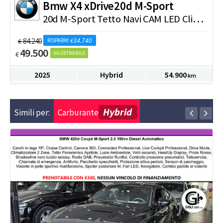
Bmw
X4 xDrive20d M-Sport
C
one
2
0d M-Sport Tetto Navi CAM LED Clima3Zone MSport
34.740
84.240
€
RISPARMI
€
49.500
€
IVA DETRAIBILE
2025
Hybrid
54.900
km
Hybrid
Simili per:
Carburante