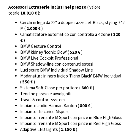
Accessori Extraserie inclusi nel prezzo
( valore
totale
18.010 €
):
Cerchi in lega da 22" a doppie razze Jet Black, styling 742
M (
2.000 €
)
Climatizzatore automatico con controllo a 4 zone (
820
€
)
BMW Gesture Control
BMW kidney 'Iconic Glow' (
520 €
)
BMW Live Cockpit Professional
BMW Shadow-line con contenuti estesi
Luci scure BMW Individual Shadow Line
Modanatura in nero lucido 'Piano Black' BMW Individual
(
550 €
)
Sistema Soft-Close per portiere (
660 €
)
Tendine parasole avvolgibili
Travel & confort system
Impianto audio Harman Kardon (
800 €
)
Impianto di scarico Msport
Impianto frenante M Sport con pinze in Blue High Gloss
Impianto frenante M Sport con pinze in Red High Gloss
Adaptive LED Lights (
1.150 €
)