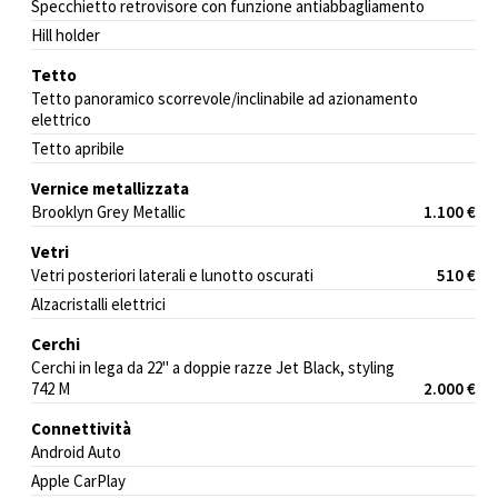
Specchietto retrovisore con funzione antiabbagliamento
Hill holder
Tetto
Tetto panoramico scorrevole/inclinabile ad azionamento
elettrico
Tetto apribile
Vernice metallizzata
Brooklyn Grey Metallic
1.100 €
Vetri
Vetri posteriori laterali e lunotto oscurati
510 €
Alzacristalli elettrici
Cerchi
Cerchi in lega da 22" a doppie razze Jet Black, styling
742 M
2.000 €
Connettività
Android Auto
Apple CarPlay