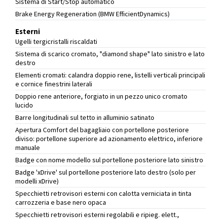
Sistema di Start/Stop automatico
Brake Energy Regeneration (BMW EfficientDynamics)
Esterni
Ugelli tergicristalli riscaldati
Sistema di scarico cromato, "diamond shape" lato sinistro e lato
destro
Elementi cromati: calandra doppio rene, listelli verticali principali
e cornice finestrini laterali
Doppio rene anteriore, forgiato in un pezzo unico cromato
lucido
Barre longitudinali sul tetto in alluminio satinato
Apertura Comfort del bagagliaio con portellone posteriore
diviso: portellone superiore ad azionamento elettrico, inferiore
manuale
Badge con nome modello sul portellone posteriore lato sinistro
Badge 'xDrive' sul portellone posteriore lato destro (solo per
modelli xDrive)
Specchietti retrovisori esterni con calotta verniciata in tinta
carrozzeria e base nero opaca
Specchietti retrovisori esterni regolabili e ripieg. elett.,