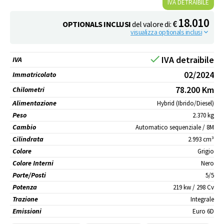
IVA DETRAIBILE
18.010
€
OPTIONALS INCLUSI
del valore di:
visualizza optionals inclusi
keyboard_arrow_down
done
IVA detraibile
IVA
02/2024
Immatricolato
78.200
Km
Chilometri
Alimentazione
Hybrid (Ibrido/Diesel)
Peso
2.370 kg
Cambio
Automatico sequenziale / 8M
Cilindrata
2.993 cm³
Colore
Grigio
Colore Interni
Nero
Porte/Posti
5/5
Potenza
219 kw / 298 Cv
Trazione
Integrale
Emissioni
Euro 6D