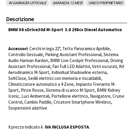
IN GARANZIA UFFICIALE
GARANZIA 12 MESI
UNICO PROPRIETARIO
Descrizione
BMW X6 xDrive30d M-Sport 3.0 298cv Diesel Automatico
Accessori
: Cerchi in lega 22", Tetto Panoramico Apribile,
Controllo Gestuale, Parking Assistant Professional, Sistema
Audio Harman Kardon, BMW Live Cockpit Professional, Driving
Assistant Professional, Fari Full LED Adattivi, Vetri oscurati, Kit
Aerodinamico M-Sport, Individual Shadowline esterna,
SoftClose, Sedili elettrici con memoria e riscaldabili,
Climatizzatore automatico a 4 Zone, Impianto Frenante M-
Sport, Pinze Rosse, Sistema di scarico M-Sport, BMW Kidney
Iconic, Luci Ambientali, Portellone elettrico, Navigatore, Cruise
Control, Cambio Paddle, Cricatore Smartphone Wireless,
Sospensioni adattive
Il prezzo indicato è
IVA INCLUSA ESPOSTA
.