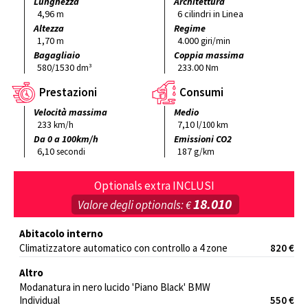
Lunghezza
Architettura
4,96
6 cilindri in Linea
m
Altezza
Regime
1,70
4.000
m
giri/min
Bagagliaio
Coppia massima
580/1530
233.00
dm³
Nm
Prestazioni
Consumi
Velocità massima
Medio
233
7,10
km/h
l/100 km
Da 0 a 100km/h
Emissioni CO2
6,10
187
secondi
g/km
Optionals extra INCLUSI
18.010
Valore degli optionals:
€
Abitacolo interno
Climatizzatore automatico con controllo a 4 zone
820 €
Altro
Modanatura in nero lucido 'Piano Black' BMW
Individual
550 €