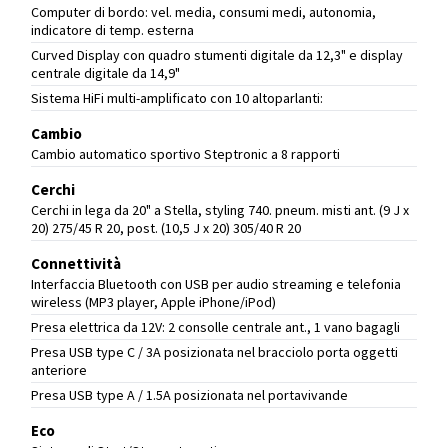
Computer di bordo: vel. media, consumi medi, autonomia,
indicatore di temp. esterna
Curved Display con quadro stumenti digitale da 12,3" e display
centrale digitale da 14,9"
Sistema HiFi multi-amplificato con 10 altoparlanti:
Cambio
Cambio automatico sportivo Steptronic a 8 rapporti
Cerchi
Cerchi in lega da 20" a Stella, styling 740. pneum. misti ant. (9 J x
20) 275/45 R 20, post. (10,5 J x 20) 305/40 R 20
Connettività
Interfaccia Bluetooth con USB per audio streaming e telefonia
wireless (MP3 player, Apple iPhone/iPod)
Presa elettrica da 12V: 2 consolle centrale ant., 1 vano bagagli
Presa USB type C / 3A posizionata nel bracciolo porta oggetti
anteriore
Presa USB type A / 1.5A posizionata nel portavivande
Eco