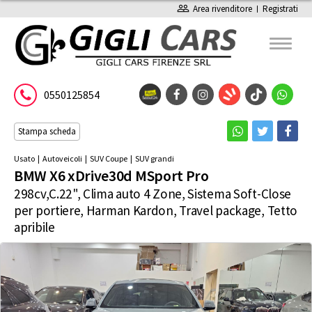
people_outline
Area rivenditore
Registrati
0550125854
Stampa scheda
Usato
|
Autoveicoli
|
SUV Coupe
|
SUV grandi
BMW X6 xDrive30d MSport Pro
298cv,C.22", Clima auto 4 Zone, Sistema Soft-Close
per portiere, Harman Kardon, Travel package, Tetto
apribile