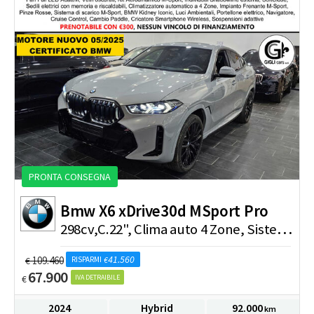
PRONTA CONSEGNA
Bmw
X6 xDrive30d MSport Pro
2
98cv,C.22", Clima auto 4 Zone, Sistema Soft-Close per portiere, Harman Kardon, Travel package, Tetto apribile
41.560
109.460
€
RISPARMI
€
67.900
€
IVA DETRAIBILE
2024
Hybrid
92.000
km