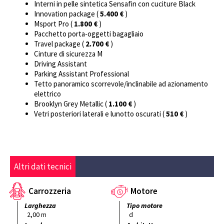
Interni in pelle sintetica Sensafin con cuciture Black
Innovation package (
5.400 €
)
Msport Pro (
1.800 €
)
Pacchetto porta-oggetti bagagliaio
Travel package (
2.700 €
)
Cinture di sicurezza M
Driving Assistant
Parking Assistant Professional
Tetto panoramico scorrevole/inclinabile ad azionamento
elettrico
Brooklyn Grey Metallic (
1.100 €
)
Vetri posteriori laterali e lunotto oscurati (
510 €
)
Altri dati tecnici
Carrozzeria
Motore
Larghezza
Tipo motore
2,00
d
m