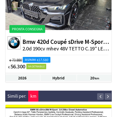
PRONTA CONSEGNA
Bmw
420d Coupé sDrive M-Sport PRO NEW MODEL
2
.0d 190cv mhev 48V TETTO C.19" LED ADATTIVI
17.580
73.880
€
RISPARMI
€
56.300
€
IVA DETRAIBILE
2026
Hybrid
20
km
Simili per:
km