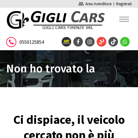
people_outline
Area rivenditore
Registrati
0550125854
Non ho trovato la
pagina
Ci dispiace, il veicolo
cercato non è più