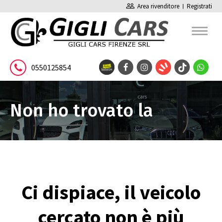
people_outline
Area rivenditore
Registrati
0550125854
Non ho trovato la
pagina
Ci dispiace, il veicolo
cercato non è più