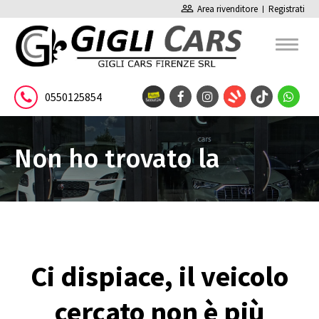
people_outline
Area rivenditore
Registrati
0550125854
Non ho trovato la
pagina
Ci dispiace, il veicolo
cercato non è più