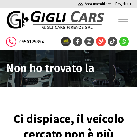
people_outline
Area rivenditore
Registrati
0550125854
Non ho trovato la
pagina
Ci dispiace, il veicolo
cercato non è più