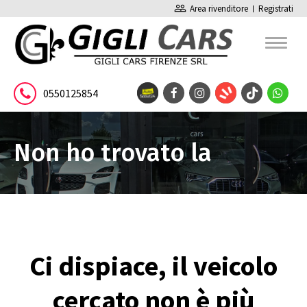
people_outline
Area rivenditore
Registrati
0550125854
Non ho trovato la
pagina
Ci dispiace, il veicolo
cercato non è più