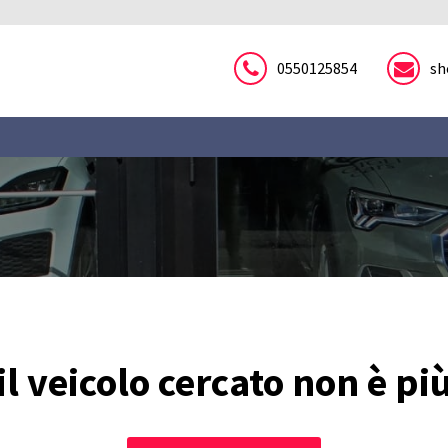
0550125854
sh
 il veicolo cercato non è pi