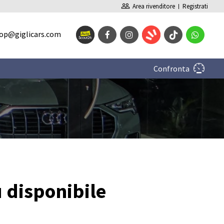
people_outline
Area rivenditore
Registrati
op@giglicars.com
Confronta
ù disponibile